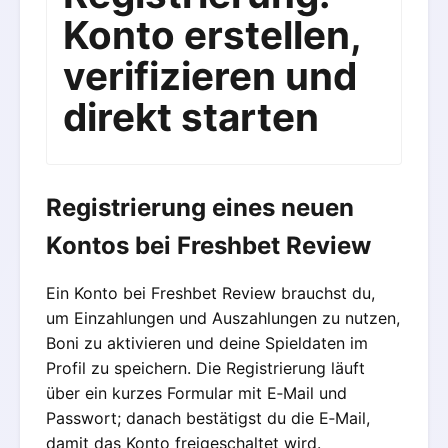
Konto erstellen,
verifizieren und
direkt starten
Registrierung eines neuen
Kontos bei Freshbet Review
Ein Konto bei Freshbet Review brauchst du,
um Einzahlungen und Auszahlungen zu nutzen,
Boni zu aktivieren und deine Spieldaten im
Profil zu speichern. Die Registrierung läuft
über ein kurzes Formular mit E‑Mail und
Passwort; danach bestätigst du die E‑Mail,
damit das Konto freigeschaltet wird.