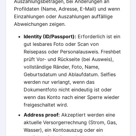
Auszahlungsbeträgen, bei Änderungen an
Profildaten (Name, Adresse, E-Mail) und wenn
Einzahlungen oder Auszahlungen auffällige
Abweichungen zeigen.
Identity (ID/Passport):
Erforderlich ist ein
gut lesbares Foto oder Scan von
Reisepass oder Personalausweis. Freshbet
prüft Vor- und Rückseite (bei Ausweis),
vollständige Ränder, Foto, Name,
Geburtsdatum und Ablaufdatum. Selfies
werden nur verlangt, wenn das
Dokumentfoto nicht eindeutig ist oder
wenn das Konto nach einer Sperre wieder
freigeschaltet wird.
Address proof:
Akzeptiert werden eine
aktuelle Versorgerrechnung (Strom, Gas,
Wasser), ein Kontoauszug oder ein