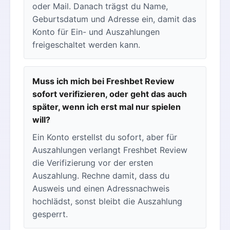
oder Mail. Danach trägst du Name,
Geburtsdatum und Adresse ein, damit das
Konto für Ein- und Auszahlungen
freigeschaltet werden kann.
Muss ich mich bei Freshbet Review
sofort verifizieren, oder geht das auch
später, wenn ich erst mal nur spielen
will?
Ein Konto erstellst du sofort, aber für
Auszahlungen verlangt Freshbet Review
die Verifizierung vor der ersten
Auszahlung. Rechne damit, dass du
Ausweis und einen Adressnachweis
hochlädst, sonst bleibt die Auszahlung
gesperrt.