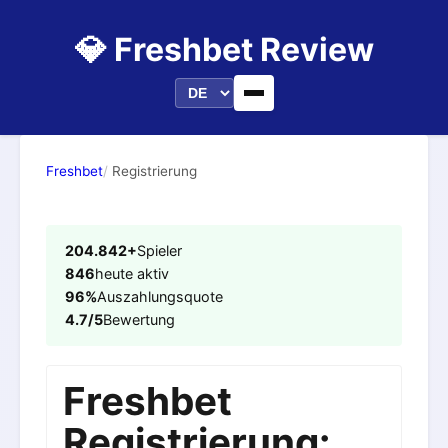
💎 Freshbet Review
Freshbet
Registrierung
204.842+
Spieler
846
heute aktiv
96%
Auszahlungsquote
4.7/5
Bewertung
Freshbet
Registrierung: