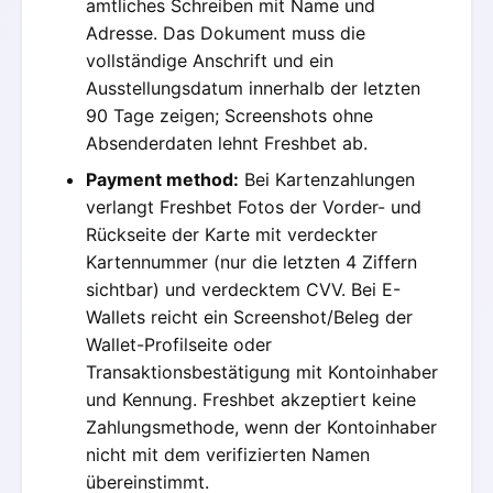
amtliches Schreiben mit Name und
Adresse. Das Dokument muss die
vollständige Anschrift und ein
Ausstellungsdatum innerhalb der letzten
90 Tage zeigen; Screenshots ohne
Absenderdaten lehnt Freshbet ab.
Payment method:
Bei Kartenzahlungen
verlangt Freshbet Fotos der Vorder- und
Rückseite der Karte mit verdeckter
Kartennummer (nur die letzten 4 Ziffern
sichtbar) und verdecktem CVV. Bei E-
Wallets reicht ein Screenshot/Beleg der
Wallet-Profilseite oder
Transaktionsbestätigung mit Kontoinhaber
und Kennung. Freshbet akzeptiert keine
Zahlungsmethode, wenn der Kontoinhaber
nicht mit dem verifizierten Namen
übereinstimmt.