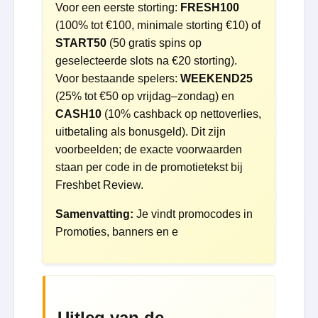
Voor een eerste storting:
FRESH100
(100% tot €100, minimale storting €10) of
START50
(50 gratis spins op
geselecteerde slots na €20 storting).
Voor bestaande spelers:
WEEKEND25
(25% tot €50 op vrijdag–zondag) en
CASH10
(10% cashback op nettoverlies,
uitbetaling als bonusgeld). Dit zijn
voorbeelden; de exacte voorwaarden
staan per code in de promotietekst bij
Freshbet Review.
Samenvatting:
Je vindt promocodes in
Promoties, banners en e
Uitleg van de