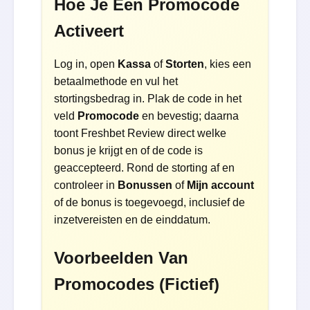
Hoe Je Een Promocode
Activeert
Log in, open
Kassa
of
Storten
, kies een
betaalmethode en vul het
stortingsbedrag in. Plak de code in het
veld
Promocode
en bevestig; daarna
toont Freshbet Review direct welke
bonus je krijgt en of de code is
geaccepteerd. Rond de storting af en
controleer in
Bonussen
of
Mijn account
of de bonus is toegevoegd, inclusief de
inzetvereisten en de einddatum.
Voorbeelden Van
Promocodes (Fictief)