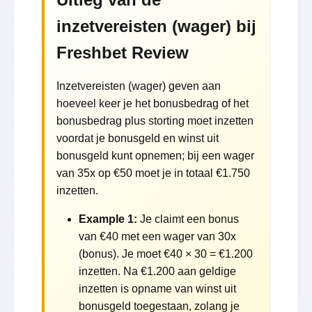
inzetvereisten (wager) bij
Freshbet Review
Inzetvereisten (wager) geven aan
hoeveel keer je het bonusbedrag of het
bonusbedrag plus storting moet inzetten
voordat je bonusgeld en winst uit
bonusgeld kunt opnemen; bij een wager
van 35x op €50 moet je in totaal €1.750
inzetten.
Example 1:
Je claimt een bonus
van €40 met een wager van 30x
(bonus). Je moet €40 × 30 = €1.200
inzetten. Na €1.200 aan geldige
inzetten is opname van winst uit
bonusgeld toegestaan, zolang je