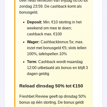
over netto verliezen van vrijdag 00:00 tot
zondag 23:59. De cashback komt als
bonusgeld.
Deposit:
Min. €10 storting in het
weekend om mee te doen;
cashback max. €100
Wager:
Cashbackbonus 5x; max.
inzet met bonusgeld €5; slots tellen
100%, tafelspellen 10%
Term:
Cashback wordt maandag
12:00 uitbetaald als bonus en blijft 3
dagen geldig
Reload dinsdag 50% tot €150
Freshbet Review geeft op dinsdag 50%
bonus op één storting. De bonus geldt