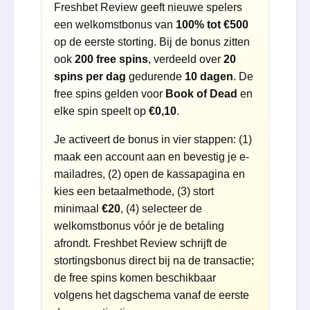
Freshbet Review geeft nieuwe spelers
een welkomstbonus van
100% tot €500
op de eerste storting. Bij de bonus zitten
ook
200 free spins
, verdeeld over
20
spins per dag
gedurende
10 dagen
. De
free spins gelden voor
Book of Dead
en
elke spin speelt op
€0,10
.
Je activeert de bonus in vier stappen: (1)
maak een account aan en bevestig je e-
mailadres, (2) open de kassapagina en
kies een betaalmethode, (3) stort
minimaal
€20
, (4) selecteer de
welkomstbonus vóór je de betaling
afrondt. Freshbet Review schrijft de
stortingsbonus direct bij na de transactie;
de free spins komen beschikbaar
volgens het dagschema vanaf de eerste