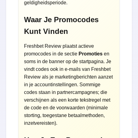
geldigheidsperiode.
Waar Je Promocodes
Kunt Vinden
Freshbet Review plaatst actieve
promocodes in de sectie
Promoties
en
soms in de banner op de startpagina. Je
vindt codes ook in e-mails van Freshbet
Review als je marketingberichten aanzet
in je accountinstellingen. Sommige
codes staan in partnercampagnes; die
verschijnen als een korte tekstregel met
de code en de voorwaarden (minimale
storting, toegestane betaalmethoden,
inzetvereisten).