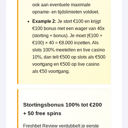
ook aan eventuele maximale
opname- en tijdslimieten voldoet.
Example 2:
Je stort €100 en krijgt
€100 bonus met een wager van 40x
(storting + bonus). Je moet (€100 +
€100) × 40 = €8.000 inzetten. Als
slots 100% meetellen en live casino
10%, dan telt €500 op slots als €500
voortgang en €500 op live casino
als €50 voortgang.
Stortingsbonus 100% tot €200
+ 50 free spins
Freshbet Review verdubbelt je eerste