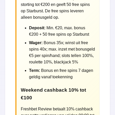
storting tot €200 en geeft 50 free spins
op Starburst. De free spins leveren
alleen bonusgeld op.
Deposit:
Min. €20, max. bonus
€200 + 50 free spins op Starburst
Wager:
Bonus 35x; winst uit free
spins 40x; max. inzet met bonusgeld
€5 per spin/hand; slots tellen 100%,
roulette 10%, blackjack 5%
Term:
Bonus en free spins 7 dagen
geldig vanaf toekenning
Weekend cashback 10% tot
€100
Freshbet Review betaalt 10% cashback