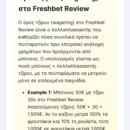
στο Freshbet Review
Ο όρος τζίρου (wagering) στο Freshbet
Review είναι ο πολλαπλασιαστής που
καθορίζει πόσα συνολικά πρέπει να
πονταριστούν πριν επιτραπεί ανάληψη
χρημάτων που προέρχονται από
μπόνους. Ο υπολογισμός γίνεται ως:
ποσό μπόνους × πολλαπλασιαστής
τζίρου, με τα πονταρίσματα να μετρούν
μόνο σε επιλεγμένα παιχνίδια.
Example 1:
Μπόνους 50€ με τζίρο
30x στο Freshbet Review.
Απαιτούμενος τζίρος: 50€ × 30 =
1.500€. Αν το καζίνο μετρά 100% τα
φρουτάκια και 10% τη ρουλέτα, τότε
1.000€ σε φρουτάκια μετρά 1.000€,