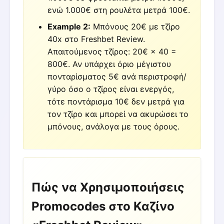
ενώ 1.000€ στη ρουλέτα μετρά 100€.
Example 2:
Μπόνους 20€ με τζίρο
40x στο Freshbet Review.
Απαιτούμενος τζίρος: 20€ × 40 =
800€. Αν υπάρχει όριο μέγιστου
πονταρίσματος 5€ ανά περιστροφή/
γύρο όσο ο τζίρος είναι ενεργός,
τότε ποντάρισμα 10€ δεν μετρά για
τον τζίρο και μπορεί να ακυρώσει το
μπόνους, ανάλογα με τους όρους.
Πώς να Χρησιμοποιήσεις
Promocodes στο Καζίνο