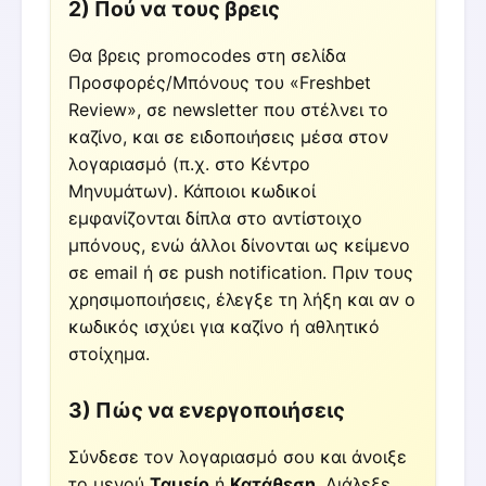
2) Πού να τους βρεις
Θα βρεις promocodes στη σελίδα
Προσφορές/Μπόνους του «Freshbet
Review», σε newsletter που στέλνει το
καζίνο, και σε ειδοποιήσεις μέσα στον
λογαριασμό (π.χ. στο Κέντρο
Μηνυμάτων). Κάποιοι κωδικοί
εμφανίζονται δίπλα στο αντίστοιχο
μπόνους, ενώ άλλοι δίνονται ως κείμενο
σε email ή σε push notification. Πριν τους
χρησιμοποιήσεις, έλεγξε τη λήξη και αν ο
κωδικός ισχύει για καζίνο ή αθλητικό
στοίχημα.
3) Πώς να ενεργοποιήσεις
Σύνδεσε τον λογαριασμό σου και άνοιξε
το μενού
Ταμείο
ή
Κατάθεση
. Διάλεξε