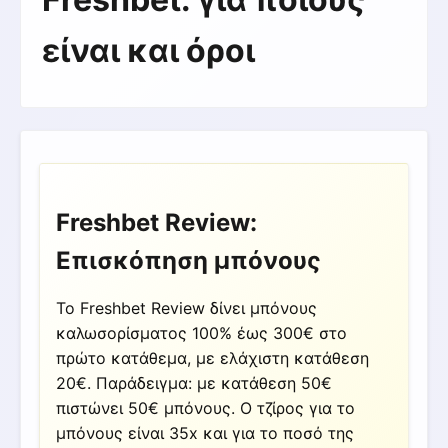
είναι και όροι
Freshbet Review:
Επισκόπηση μπόνους
Το Freshbet Review δίνει μπόνους
καλωσορίσματος 100% έως 300€ στο
πρώτο κατάθεμα, με ελάχιστη κατάθεση
20€. Παράδειγμα: με κατάθεση 50€
πιστώνει 50€ μπόνους. Ο τζίρος για το
μπόνους είναι 35x και για το ποσό της