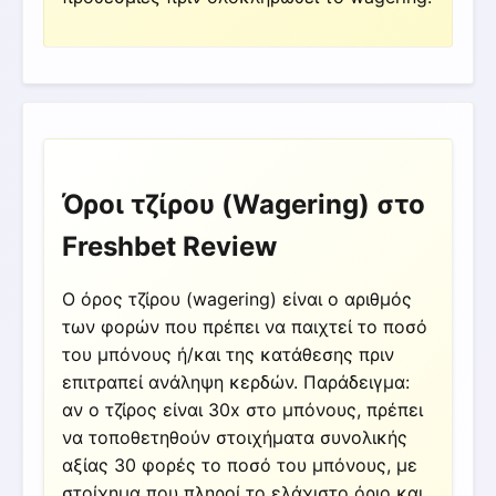
Όροι τζίρου (Wagering) στο
Freshbet Review
Ο όρος τζίρου (wagering) είναι ο αριθμός
των φορών που πρέπει να παιχτεί το ποσό
του μπόνους ή/και της κατάθεσης πριν
επιτραπεί ανάληψη κερδών. Παράδειγμα:
αν ο τζίρος είναι 30x στο μπόνους, πρέπει
να τοποθετηθούν στοιχήματα συνολικής
αξίας 30 φορές το ποσό του μπόνους, με
στοίχημα που πληροί το ελάχιστο όριο και