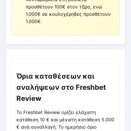
προσθέτουν 100€ στον τζίρο, ενώ
1.000€ σε κουλοχέρηδες προσθέτουν
1.000€.
Όρια καταθέσεων και
αναλήψεων στο Freshbet
Review
Το Freshbet Review ορίζει ελάχιστη
κατάθεση 10 € και μέγιστη κατάθεση 5.000
€ ανά συναλλαγή. Το ημερήσιο όριο