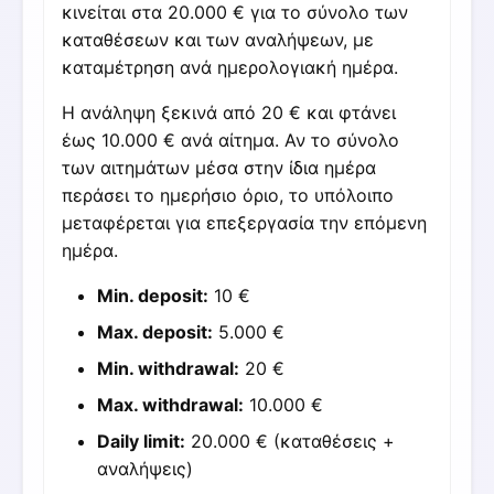
κινείται στα 20.000 € για το σύνολο των
καταθέσεων και των αναλήψεων, με
καταμέτρηση ανά ημερολογιακή ημέρα.
Η ανάληψη ξεκινά από 20 € και φτάνει
έως 10.000 € ανά αίτημα. Αν το σύνολο
των αιτημάτων μέσα στην ίδια ημέρα
περάσει το ημερήσιο όριο, το υπόλοιπο
μεταφέρεται για επεξεργασία την επόμενη
ημέρα.
Min. deposit:
10 €
Max. deposit:
5.000 €
Min. withdrawal:
20 €
Max. withdrawal:
10.000 €
Daily limit:
20.000 € (καταθέσεις +
αναλήψεις)