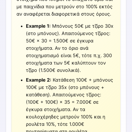
με παιχνίδια που μετρούν στο 100% εκτός
αν αναφέρεται διαφορετικά στους όρους.
Example 1:
Μπόνους 50€ με τζίρο 30x
(στο μπόνους). Απαιτούμενος τζίρος:
50€ × 30 = 1.500€ σε έγκυρα
στοιχήματα. Αν το όριο ανά
στοιχηματισμό είναι 5€, τότε π.χ. 300
στοιχήματα των 5€ καλύπτουν τον
τζίρο (1.500€ συνολικά).
Example 2:
Κατάθεση 100€ + μπόνους
100€ με τζίρο 35x (στο μπόνους +
κατάθεση). Απαιτούμενος τζίρος:
(100€ + 100€) × 35 = 7.000€ σε
έγκυρα στοιχήματα. Αν τα
κουλοχέρηδες μετρούν 100% και η
ρουλέτα 10%, τότε 1.000€
πονταρίσματα στη ρουλέτα