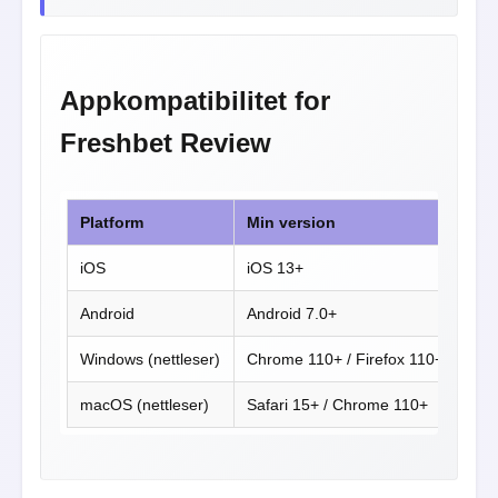
Appkompatibilitet for
Freshbet Review
Platform
Min version
iOS
iOS 13+
Android
Android 7.0+
Windows (nettleser)
Chrome 110+ / Firefox 110+ / Edge
macOS (nettleser)
Safari 15+ / Chrome 110+