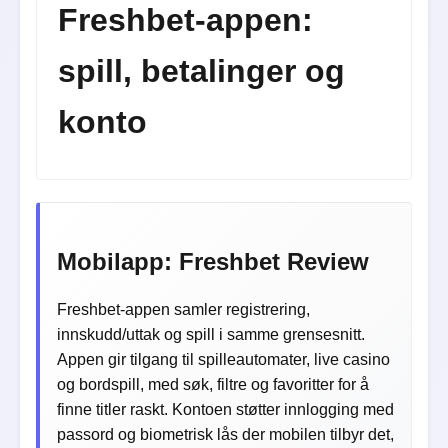
Freshbet-appen:
spill, betalinger og
konto
Mobilapp: Freshbet Review
Freshbet-appen samler registrering,
innskudd/uttak og spill i samme grensesnitt.
Appen gir tilgang til spilleautomater, live casino
og bordspill, med søk, filtre og favoritter for å
finne titler raskt. Kontoen støtter innlogging med
passord og biometrisk lås der mobilen tilbyr det,