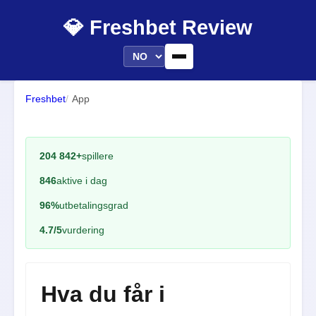
💎 Freshbet Review
Freshbet
App
204 842+
spillere
846
aktive i dag
96%
utbetalingsgrad
4.7/5
vurdering
Hva du får i