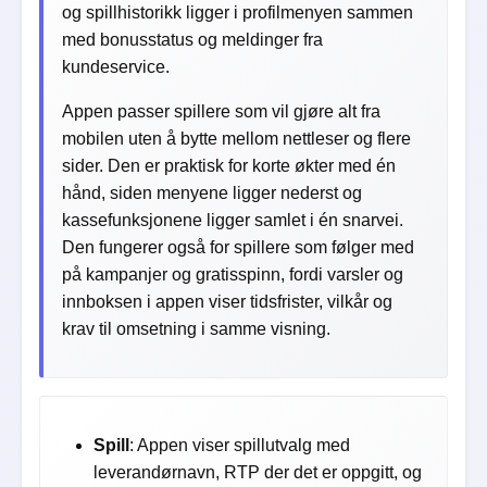
og spillhistorikk ligger i profilmenyen sammen
med bonusstatus og meldinger fra
kundeservice.
Appen passer spillere som vil gjøre alt fra
mobilen uten å bytte mellom nettleser og flere
sider. Den er praktisk for korte økter med én
hånd, siden menyene ligger nederst og
kassefunksjonene ligger samlet i én snarvei.
Den fungerer også for spillere som følger med
på kampanjer og gratisspinn, fordi varsler og
innboksen i appen viser tidsfrister, vilkår og
krav til omsetning i samme visning.
Spill
: Appen viser spillutvalg med
leverandørnavn, RTP der det er oppgitt, og