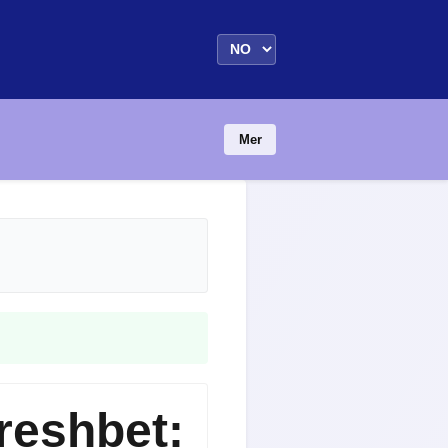
Mer
reshbet: