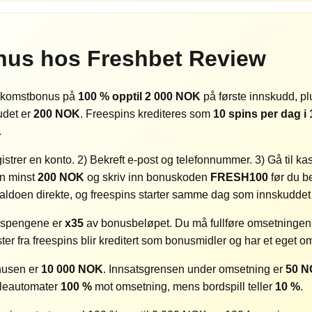
nus hos Freshbet Review
elkomstbonus på
100 % opptil 2 000 NOK
på første innskudd, p
budet er
200 NOK
. Freespins krediteres som
10 spins per dag i
.
istrer en konto. 2) Bekreft e-post og telefonnummer. 3) Gå til k
nn minst
200 NOK
og skriv inn bonuskoden
FRESH100
før du be
aldoen direkte, og freespins starter samme dag som innskuddet 
uspengene er
x35
av bonusbeløpet. Du må fullføre omsetninge
ter fra freespins blir kreditert som bonusmidler og har et eget
nusen er
10 000 NOK
. Innsatsgrensen under omsetning er
50 N
lleautomater
100 %
mot omsetning, mens bordspill teller
10 %
.