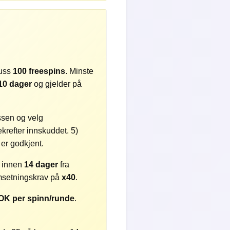
luss
100 freespins
. Minste
 10 dager
og gjelder på
assen og velg
krefter innskuddet. 5)
er godkjent.
n innen
14 dager
fra
 omsetningskrav på
x40
.
OK per spinn/runde
.