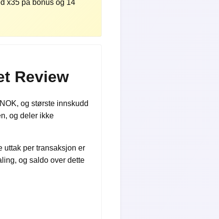
ed x35 på bonus og 14
et Review
 NOK, og største innskudd
n, og deler ikke
 uttak per transaksjon er
ing, og saldo over dette