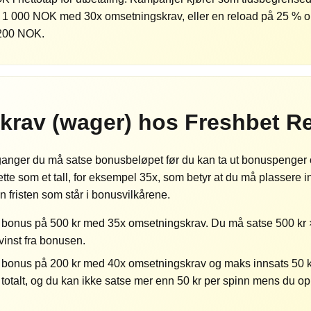
 1 000 NOK med 30x omsetningskrav, eller en reload på 25 % 
 200 NOK.
rav (wager) hos Freshbet R
ganger du må satse bonusbeløpet før du kan ta ut bonuspenger 
te som et tall, for eksempel 35x, som betyr at du må plassere i
 fristen som står i bonusvilkårene.
 bonus på 500 kr med 35x omsetningskrav. Du må satse 500 kr × 
inst fra bonusen.
 bonus på 200 kr med 40x omsetningskrav og maks innsats 50 k
 totalt, og du kan ikke satse mer enn 50 kr per spinn mens du opp