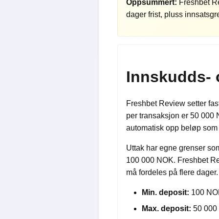
Oppsummert:
Freshbet Re
dager frist, pluss innsats
Innskudds- 
Freshbet Review setter fas
per transaksjon er 50 000
automatisk opp beløp som
Uttak har egne grenser som
100 000 NOK. Freshbet Rev
må fordeles på flere dager.
Min. deposit:
100 NO
Max. deposit:
50 000