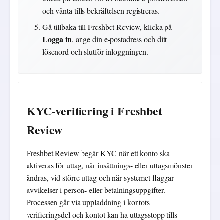
och vänta tills bekräftelsen registreras.
Gå tillbaka till Freshbet Review, klicka på
Logga in
, ange din e-postadress och ditt
lösenord och slutför inloggningen.
KYC-verifiering i Freshbet
Review
Freshbet Review begär KYC när ett konto ska
aktiveras för uttag, när insättnings- eller uttagsmönster
ändras, vid större uttag och när systemet flaggar
avvikelser i person- eller betalningsuppgifter.
Processen går via uppladdning i kontots
verifieringsdel och kontot kan ha uttagsstopp tills