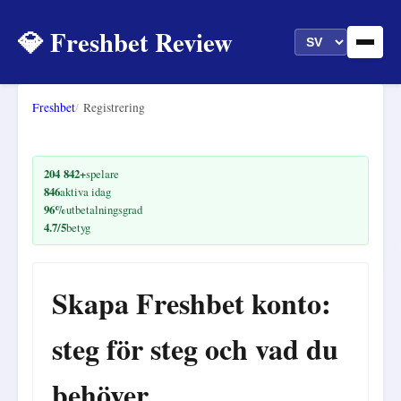
💎 Freshbet Review
Freshbet
Registrering
204 842+
spelare
846
aktiva idag
96%
utbetalningsgrad
4.7/5
betyg
Skapa Freshbet konto:
steg för steg och vad du
behöver