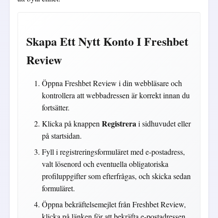
Skapa Ett Nytt Konto I Freshbet
Review
Öppna Freshbet Review i din webbläsare och
kontrollera att webbadressen är korrekt innan du
fortsätter.
Registrera
Klicka på knappen
i sidhuvudet eller
på startsidan.
Fyll i registreringsformuläret med e-postadress,
valt lösenord och eventuella obligatoriska
profiluppgifter som efterfrågas, och skicka sedan
formuläret.
Öppna bekräftelsemejlet från Freshbet Review,
klicka på länken för att bekräfta e-postadressen