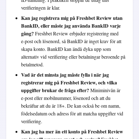
verifieringen är klar.
Kan jag registrera mig på Freshbet Review utan
BankID, eller måste jag använda BankID varje
gång?
Freshbet Review erbjuder registrering med
e‑post och lösenord, så BankID är inget krav för att
skapa konto. BankID kan ändå dyka upp som
alternativ vid verifiering eller betalningar beroende på
betalmetod.
Vad är det minsta jag måste fylla i när jag
registrerar mig på Freshbet Review, och vilka
uppgifter brukar de fråga efter?
Miniminivån är
e‑post eller mobilnummer, lösenord och att du
bekräftar att du är 18+. De kan också be om namn,
födelsedatum och adress för att matcha uppgifter vid
verifiering.
Kan jag ha mer än ett konto på Freshbet Review