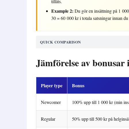
tillåts.
Example 2:
Du gör en insättning på 1 000 
30 = 60 000 kr i totala satsningar innan du 
QUICK COMPARISON
Jämförelse av bonusar 
Player type
Bonus
Newcomer
100% upp till 1 000 kr (min ins
Regular
50% upp till 500 kr på helginsä