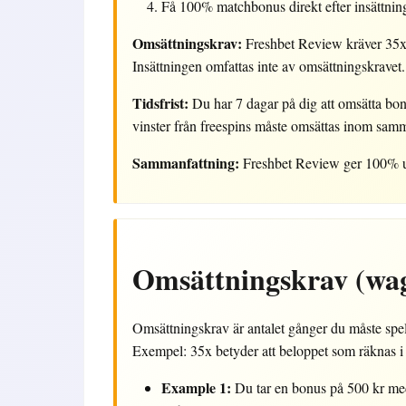
Få 100% matchbonus direkt efter insättninge
Omsättningskrav:
Freshbet Review kräver 35x
Insättningen omfattas inte av omsättningskravet.
Tidsfrist:
Du har 7 dagar på dig att omsätta bonu
vinster från freespins måste omsättas inom sam
Sammanfattning:
Freshbet Review ger 100% up
Omsättningskrav (wag
Omsättningskrav är antalet gånger du måste spe
Exempel: 35x betyder att beloppet som räknas i k
Example 1:
Du tar en bonus på 500 kr med