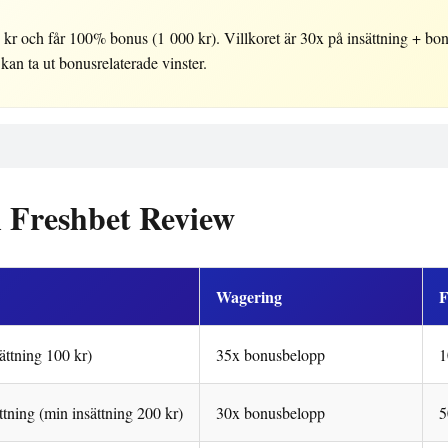
kr och får 100% bonus (1 000 kr). Villkoret är 30x på insättning + bo
kan ta ut bonusrelaterade vinster.
i Freshbet Review
Wagering
F
ättning 100 kr)
35x bonusbelopp
1
ttning (min insättning 200 kr)
30x bonusbelopp
5