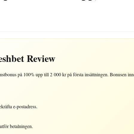
eshbet Review
tbonus på 100% upp till 2 000 kr på första insättningen. Bonusen inneh
kräfta e-postadress.
utför betalningen.