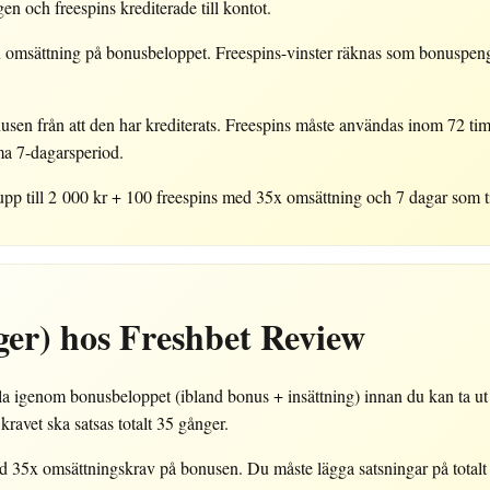
n och freespins krediterade till kontot.
 omsättning på bonusbeloppet. Freespins-vinster räknas som bonuspen
sen från att den har krediterats. Freespins måste användas inom 72 timma
ma 7-dagarsperiod.
p till 2 000 kr + 100 freespins med 35x omsättning och 7 dagar som t
er) hos Freshbet Review
la igenom bonusbeloppet (ibland bonus + insättning) innan du kan ta u
ravet ska satsas totalt 35 gånger.
 35x omsättningskrav på bonusen. Du måste lägga satsningar på totalt